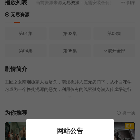
播放列表
当前资源来源
无尽资源
- 无需安装任何插件
倒序
无尽资源
第01集
第02集
第03集
第04集
第05集
第06集
展开全部
第07集
第08集
第09集
剧情简介
工匠之女南烟栀家人被屠杀，南烟栀拜入庄无疚门下，从小白花学
第10集
第11集
第12集
习成为一个挣扎泥潭的恶女，利用仅有的线索孤身潜入伶崖塔进行
复仇。传闻间，进入伶崖塔的人都成为了斗兽场的野兽，无一生
第13集
第14集
第15集
还。正当南烟栀以为自己孤立无援时，却看到了庄无疚作为伶崖塔
的上位者出现……
为你推荐
换一换
第16集
第17集
第18集
正片
正片
正片
网站公告
第19集
第20集
第21集