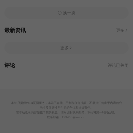
换一换
最新资讯
更多
更多
评论
评论已关闭
本站只提供WEB页面服务，本站不存储、不制作任何视频，不承担任何由于内容的合
法性及健康性所引起的争议和法律责任。
若本站收录内容侵犯了您的权益，请附说明联系邮箱，本站将第一时间处理。
联系邮箱：123456@test.cn