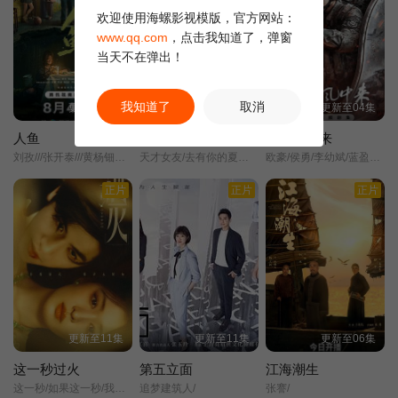
欢迎使用海螺影视模版，官方网站：
www.qq.com
，点击我知道了，弹窗
第22集
第23集
当天不在弹出！
我知道了
取消
更新至06集
更新至06集
更新至04集
人鱼
天才，女友
兵自风中来
刘孜///张开泰///黄杨钿甜///董勇///张帆///陈创///何思甜///张棪琰///罗海琼///是安///赵健///段钰///董向荣///薛佳凝///方晓东///李庆誉///张译文/
天才女友/去有你的夏天/当你耀眼时/
欧豪/侯勇/李幼斌/蓝盈莹/周德华/丁勇岱/徐洪浩/刘奕君/关亚军/史兰芽/赵荀/夏侯镔/费鲤齐/张进/王春宇/杨舒/阮巨/陈启杰/赵长洲/陈方舟/谢心/傅程鹏/于景骁/吴岳阳/
正片
正片
正片
更新至11集
更新至11集
更新至06集
这一秒过火
第五立面
江海潮生
这一秒/如果这一秒/我没遇见你/
追梦建筑人/
张謇/