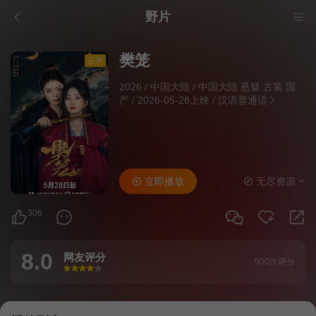
野片
樊笼
正片
2026
/
中国大陆
/
中国大陆 悬疑 古装 国
产
/
2026-05-28上映
/
汉语普通话
立即播放
无尽资源
306
8.0
网友评分
900次评分
很差
较差
还行
推荐
力荐