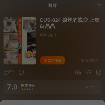
野片
CUS-024 娘炮的蜕变 上集
白晶晶
映画传媒
立即播放
色猫资源
551
7.0
网友评分
851次评分
很差
较差
还行
推荐
力荐