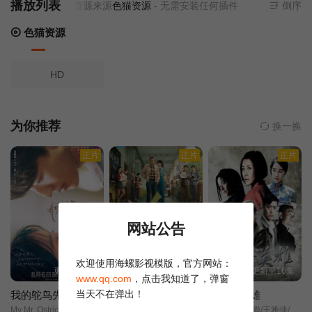
播放列表
当前资源来源
色猫资源
- 无需安装任何插件
倒序
色猫资源
HD
为你推荐
换一换
正片
正片
正片
网站公告
欢迎使用海螺影视模版，官方网站：
更新至01集
更新至06集
更新至16集
www.qq.com
，点击我知道了，弹窗
当天不在弹出！
我的鸵鸟先生
人鱼
地道女英雄
My Mr. Ostrich/
刘孜///张开泰///黄杨钿甜///董勇///张帆///陈创///何思甜///张棪琰///罗海琼///是安///赵健///段钰///董向荣///薛佳凝///方晓东///李庆誉///张译文/
果靖霖/杨子骅/王雅捷/井凌潇/张桐/瑛子/蒋伟男/赵子惠/薛芊芊/