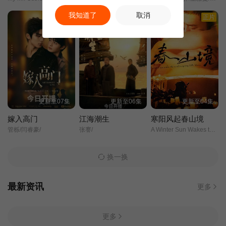
我知道了
取消
正片
正片
正片
更新至07集
更新至06集
更新至04集
嫁入高门
江海潮生
寒阳风起春山境
管栎/闫睿豪/
张謇/
A Winter Sun Wakes the Wind in Spring Hill/
换一换
最新资讯
更多
更多