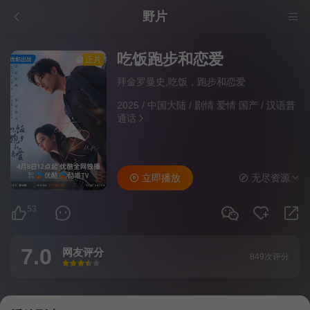
野片
吃饭跑步和恋爱
正片
拜金罗曼史,吃饭，跑步和恋爱
2025
/
中国大陆
/
剧情 爱情 国产
/
汉语普
通话
立即播放
无尽资源
53
7.0
网友评分
849次评分
很差
较差
还行
推荐
力荐