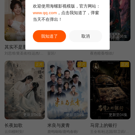
欢迎使用海螺影视模版，官方网站：
www.qq.com
，点击我知道了，弹窗
当天不在弹出！
我知道了
取消
全16集
更新至10集
更新至06集
其实不是重逢
盲盒
夜语记
刘思维/黄圣依/任运杰/金子璇/吴添豪/王欣政/刘佳烨/刘允儿/
盲区/
夜色暗香/惊欢/
正片
正片
正片
更新至06集
更新至04集
更新至04集
长夜如歌
米良与麦青
马背上的银行
云归槿时安/
鹿鸣呦呦/鹿鸣春晓/
王全有/杜志国/郑卫莉/周舟/姬晓飞/王芳政/郭烁杰/阎妮/