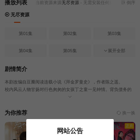
播放列表
当前资源来源
无尽资源
- 无需安装任何插件
倒序
无尽资源
第01集
第02集
第03集
第04集
第05集
第06集
展开全部
第07集
第08集
第09集
剧情简介
本剧改编自豆瓣阅读连载小说《拜金罗曼史》，作者陈之遥。
第10集
第11集
第12集
校内风云人物甘扬对行色匆匆的女孩丁之童一见钟情。背负债务的
丁之童从来不敢浪费时间谈恋爱，却被阳光开朗的甘扬打动。但二
第13集
第14集
第15集
人的经济差距以及步入社会后的一系列现实问题，成为恋爱中无法
掩盖的矛盾。甘扬家中产业衰败，他隐瞒真相与丁之童分手。丁之
为你推荐
换一换
童误以为自己被抛弃深受打击，从而痛恨甘扬。六年后，两人再次
第16集
第17集
第18集
正片
正片
正片
相遇……
网站公告
第19集
第20集