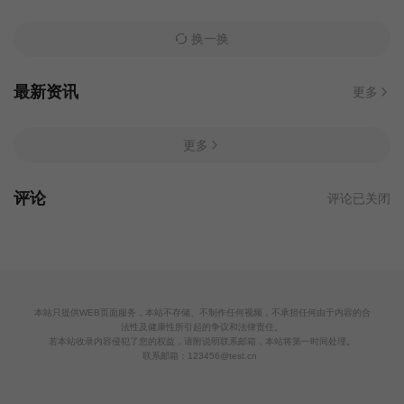
换一换
最新资讯
更多
更多
评论
评论已关闭
本站只提供WEB页面服务，本站不存储、不制作任何视频，不承担任何由于内容的合
法性及健康性所引起的争议和法律责任。
若本站收录内容侵犯了您的权益，请附说明联系邮箱，本站将第一时间处理。
联系邮箱：123456@test.cn