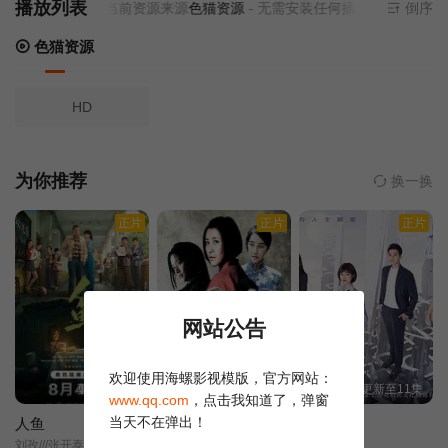
播放列表
当前资源来源
色猫资源
- 无需安装任何插件
倒序
色猫资源
HD
为你推荐
换一换
正片
正片
正片
网站公告
欢迎使用海螺影视模版，官方网站：
更新至06集
更新至16集
更新至11集
www.qq.com
，点击我知道了，弹窗
当天不在弹出！
人鱼
地道女英雄
第五立面
刘孜///张开泰///黄杨钿甜///董勇///张帆///陈创///何思甜///张棪琰///罗海琼///是安///赵健///段钰///董向荣///薛佳凝///方晓东///李庆誉///张译文/
果靖霖/杨子骅/王雅捷/井凌潇/张桐/瑛子/蒋伟男/赵子惠/薛芊芊/
追梦建筑人/