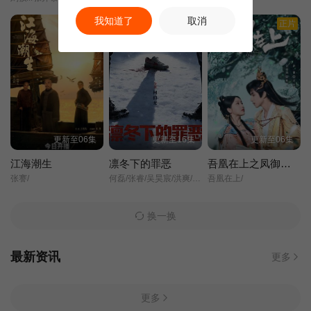
我知道了
取消
正片
正片
正片
更新至06集
更新至16集
更新至06集
江海潮生
凛冬下的罪恶
吾凰在上之凤御四方
张謇/
何磊/张睿/吴昊宸/洪爽/王大奇/嘉泽/孙之鸿/肖涵/左腾云/刘伟峰/王心嫚/窦新豪/苏宥辰/李繁/刘亭希/刘朔豪/洪冰瑶/刘佳萌/李蒲赫/徐章/
吾凰在上/
换一换
最新资讯
更多
更多