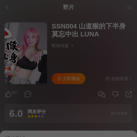
野片
SSN004 山道猴的下半身
莫忘中出 LUNA
映画传媒
立即播放
色猫资源
621
6.0
网友评分
367次评分
很差
较差
还行
推荐
力荐