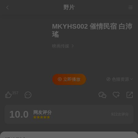
野片
MKYHS002 催情民宿 白沛
瑤
映画传媒
立即播放
色猫资源
357
10.0
网友评分
922次评分
很差
较差
还行
推荐
力荐