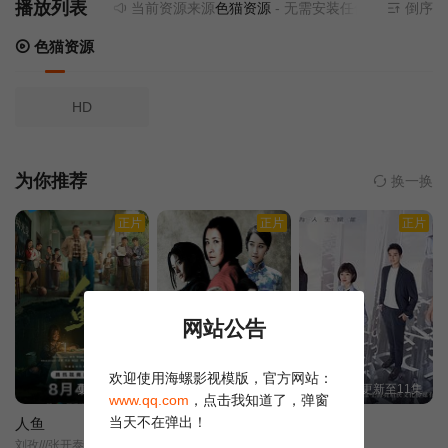
播放列表
当前资源来源
色猫资源
- 无需安装任何插件
倒序
色猫资源
HD
为你推荐
换一换
正片
正片
正片
网站公告
欢迎使用海螺影视模版，官方网站：
更新至06集
更新至16集
更新至11集
www.qq.com
，点击我知道了，弹窗
当天不在弹出！
人鱼
地道女英雄
第五立面
刘孜///张开泰///黄杨钿甜///董勇///张帆///陈创///何思甜///张棪琰///罗海琼///是安///赵健///段钰///董向荣///薛佳凝///方晓东///李庆誉///张译文/
果靖霖/杨子骅/王雅捷/井凌潇/张桐/瑛子/蒋伟男/赵子惠/薛芊芊/
追梦建筑人/