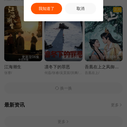
我知道了
取消
正片
正片
正片
更新至06集
更新至16集
更新至06集
江海潮生
凛冬下的罪恶
吾凰在上之凤御四方
张謇/
何磊/张睿/吴昊宸/洪爽/王大奇/嘉泽/孙之鸿/肖涵/左腾云/刘伟峰/王心嫚/窦新豪/苏宥辰/李繁/刘亭希/刘朔豪/洪冰瑶/刘佳萌/李蒲赫/徐章/
吾凰在上/
换一换
最新资讯
更多
更多